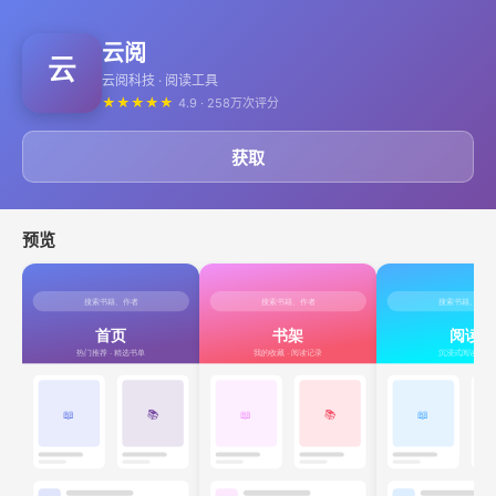
云阅
云阅科技 · 阅读工具
★
★
★
★
★
4.9 · 258万次评分
获取
预览